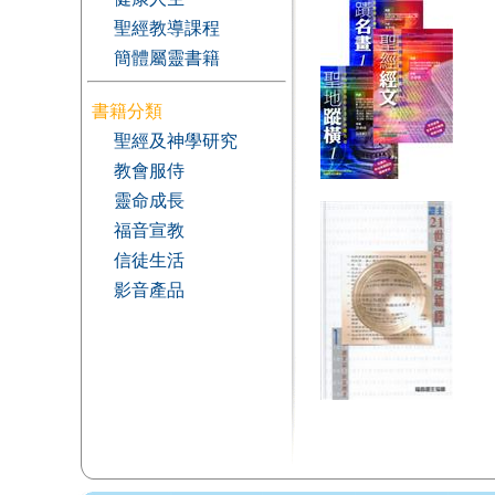
聖經教導課程
簡體屬靈書籍
書籍分類
聖經及神學研究
教會服侍
靈命成長
福音宣教
信徒生活
影音產品