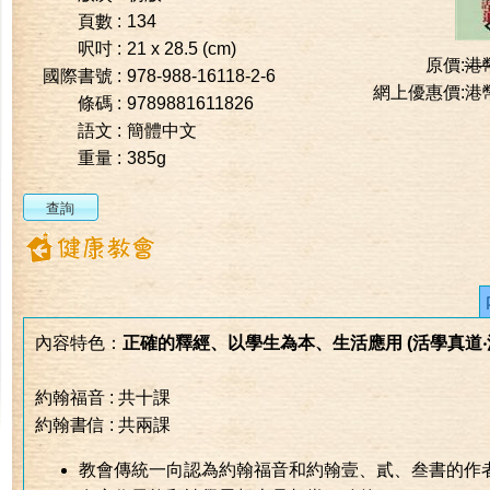
頁數 :
134
呎吋 :
21 x 28.5 (cm)
原價:
港
國際書號 :
978-988-16118-2-6
網上優惠價:
港
條碼 :
9789881611826
語文 :
簡體中文
重量 :
385g
內容特色：
正確的釋經、以學生為本、生活應用 (活學真道‧
約翰福音 : 共十課
約翰書信 : 共兩課
教會傳統一向認為約翰福音和約翰壹、貳、叁書的作