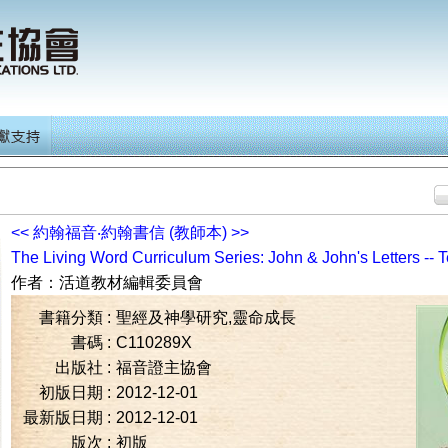
<<
約翰福音‧約翰書信 (教師本)
>>
The Living Word Curriculum Series: John & John's Letters -- 
作者：
活道教材編輯委員會
書籍分類 :
聖經及神學研究,靈命成長
書碼 :
C110289X
出版社 :
福音證主協會
初版日期 :
2012-12-01
最新版日期 :
2012-12-01
版次 :
初版