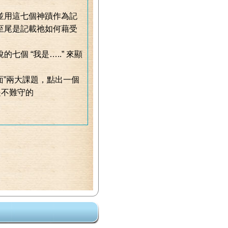
並用這七個神蹟作為記
至尾是記載祂如何藉受
個 “我是…..” 來顯
面”兩大課題，點出一個
是不難守的