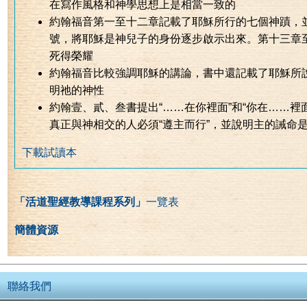
在寫作風格和神學思想上是相當一致的
約翰福音第一至十二章記載了耶穌所行的七個神蹟，
號，將耶穌是神兒子的身份逐步啟示出來。第十三章
死得榮耀
約翰福音比較強調耶穌的講論，書中還記載了耶穌所說的七
明祂的神性
約翰壹、貳、叁書提出“……在你裡面”和“你在……裡
真正與神相交的人必須“遵主而行”，並說明主的誡命
下載試讀本
「活道聖經教導課程系列」
一覽表
簡體資源
|
聯絡我們