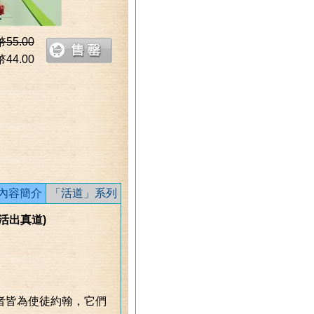
幣
55.00
幣
44.00
內容簡介
「活道」系列
活出真道)
者皆為使徒約翰，它們