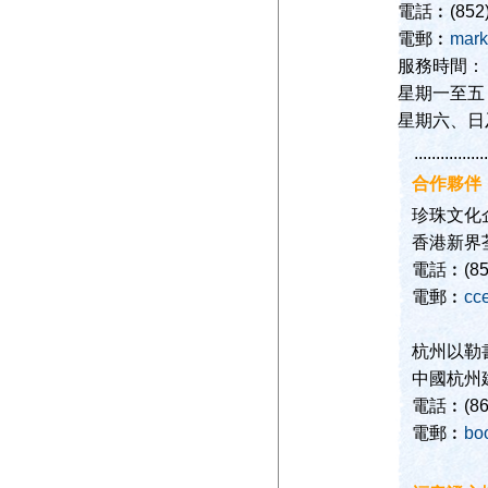
電話︰(852)
電郵︰
mark
服務時間：
星期一至五 1
星期六、日
.................
合作夥伴
珍珠文化
香港新界
電話︰(852
電郵︰
cc
杭州以勒
中國杭州建
電話︰(86)
電郵︰
bo