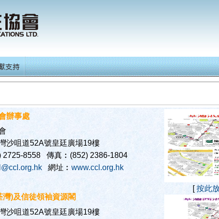
會辦事處
會
灣沙咀道52A號皇廷廣場19樓
 2725-8558 傳真︰(852) 2386-1804
l@ccl.org.hk
網址︰
www.ccl.org.hk
[
按此
(荃灣)及信徒領袖資源閣
灣沙咀道52A號皇廷廣場19樓