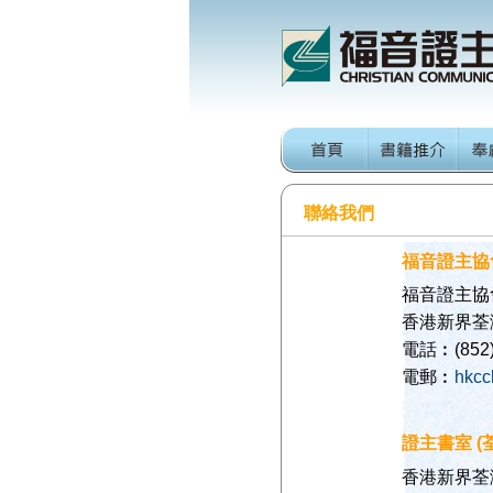
聯絡我們
福音證主協
福音證主協
香港新界荃
電話︰(852)
電郵︰
hkcc
證主書室 
香港新界荃