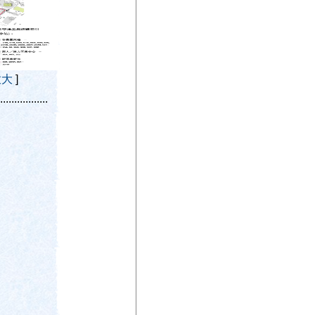
放大
]
.................