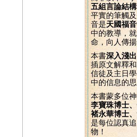
五組言論結構
平實的筆觸及
音是
天國福音
中的教導，就
命，向人傳揚
本書
深入淺出
插原文解釋和
信徒及主日學
中的信息的思
本書蒙多位神
李寶珠博士、
褚永華博士、
是每位認真追
物！