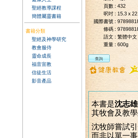
頁數 :
432
聖經教導課程
呎吋 :
15.3 x 22
簡體屬靈書籍
國際書號 :
9789881
條碼 :
9789881
書籍分類
語文 :
繁體中文
聖經及神學研究
重量 :
600g
教會服侍
靈命成長
福音宣教
信徒生活
影音產品
本書是
沈志雄
其牧會及教學
沈牧師嘗試引
而非以單一事