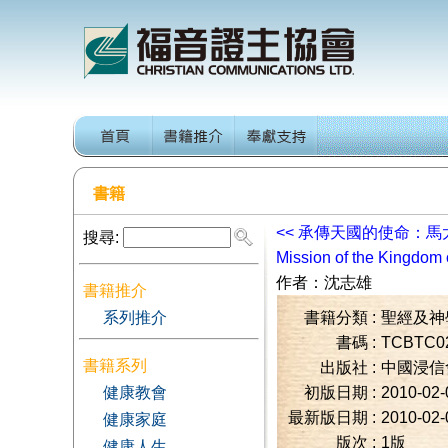
書籍
<<
承傳天國的使命：馬
搜尋:
Mission of the Kingdo
作者：
沈志雄
書籍推介
系列推介
書籍分類 :
聖經及神
書碼 :
TCBTC0
書籍系列
出版社 :
中國浸信
健康教會
初版日期 :
2010-02-
最新版日期 :
2010-02-
健康家庭
版次 :
1版
健康人生