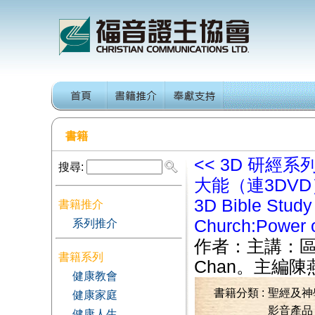
書籍
<<
3D 研經系
搜尋:
大能（連3DVD
3D Bible Study
書籍推介
Church:Power o
系列推介
作者：
主講：區應
書籍系列
Chan。主編陳
健康教會
書籍分類 :
聖經及神
健康家庭
影音產品
健康人生