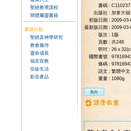
書碼 :
C110237
聖經教導課程
出版社 :
加拿大福
簡體屬靈書籍
初版日期 :
2009-03-
最新版日期 :
2009-03-
書籍分類
版次 :
1版
聖經及神學研究
頁數 :
共248
教會服侍
呎吋 :
26 x 32(
靈命成長
國際書號 :
9781894
福音宣教
條碼 :
9781894
信徒生活
語文 :
繁體中文
影音產品
重量 :
1080g