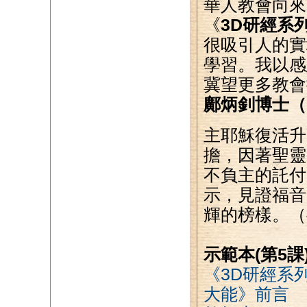
華人教會向來
《
3D研經系
很吸引人的實
學習。我以感
冀望更多教會
鄺炳釗博士（
主耶穌復活升
擔，因著聖靈
不負主的託付
示，見證福音
輝的榜樣。（
示範本(第5課
《3D研經系
大能》前言