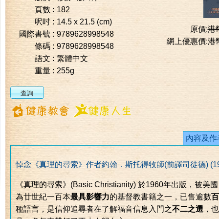
頁數 :
182
呎吋 :
14.5 x 21.5 (cm)
原價:
港
國際書號 :
9789628998548
網上優惠價:
港
條碼 :
9789628998548
語文 :
繁體中文
重量 :
255g
內容及作
悼念《真理的尋索》作者約翰．斯托得牧師(前譯司徒德) (1921-
《真理的尋索》(Basic Christianity) 於1960年出版
為廿世紀一百本
最具影響力
的基督教書籍之一，已售逾數
百
種語言，是信仰追尋者在了解福音信息入門之
不二之選
，也