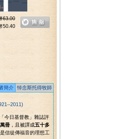
幣
63.00
幣
50.40
者簡介
悼念斯托得牧師
-2011)
，被美國「今日基督教」雜誌評
萬冊
，且被譯成
五十多
是信徒傳福音的理想工