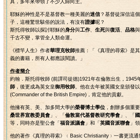
具，多年來帶領了不少人歸向主。
耶穌的神性是不是基督教一種美麗的
迷信
？基督徒深信這個
子，這種驚世駭俗的說法，有沒有
證據
呢？
斯托得牧師以探討耶穌的
身分
與
工作
、
生死
與
復活
、
品格
與
千古不變，掌管全人類命運。
《標竿人生》作者
華理克牧師
推薦：「《真理的尋索》是其
義的書籍，所有人都應該閱讀。」
作者簡介
約翰．斯托得牧師 (前譯司徒德)1921年在倫敦出生，194
師
，後更成為英女皇
御用牧師
。他在去年被英國女皇頒發以
(Commander of the British Empire)，肯定他的貢獻。
他擁有英、美、加多間大學的
榮譽博士學位
，創辦多個重要
桑世界宣教委員會
」、「
倫敦當代基督教研究學會
」、「
國
等，同時亦是聖公會「
福音派議會
」和「
英國音派聯會
」領
他的著作《真理的尋索》﹙Basic Christianity﹚一書更