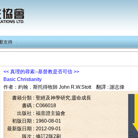
<<
真理的尋索--基督教是否可信
>>
Basic Christianity
作者：
約翰．斯托得牧師 John R.W.Stott
翻譯 : 謝志偉
書籍分類 :
聖經及神學研究,靈命成長
書碼 :
C066018
出版社 :
福音證主協會
初版日期 :
1960-08-01
最新版日期 :
2012-09-01
版次 :
修訂2版2刷