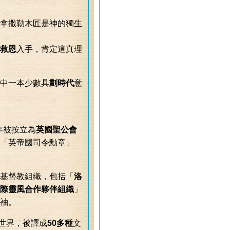
拿撒勒木匠是神的獨生
救恩
入手，肯定這真理
中一本少數具
劃時代
意
5年被按立為
英國聖公會
「英帝國司令勳章」
基督教組織，包括「
洛
際靈風合作夥伴組織
」
袖。
流通世界，被譯成
50多種
文