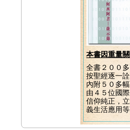
本書因重量關
全書２００多
按聖經逐一詮
內附５０多幅
由４５位國際
信仰純正，立
義生活應用等