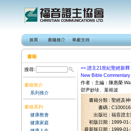
書籍
<<
證主21世紀聖經新釋 
搜尋:
New Bible Commentary (
作者：
主編：陳惠榮 Wai-
書籍推介
邵尹妙珍、葉裕波
系列推介
書籍分類 :
聖經及神
書籍系列
書碼 :
C100016
健康教會
出版社 :
福音證主
初版日期 :
1999-01-
健康家庭
最新版日期 :
1999-01-
健康人生