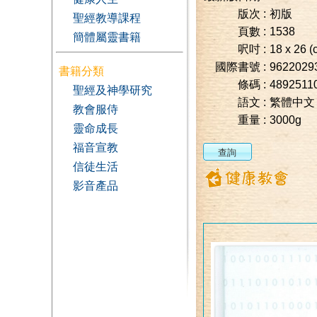
版次 :
初版
聖經教導課程
頁數 :
1538
簡體屬靈書籍
呎吋 :
18 x 26 (
國際書號 :
9622029
書籍分類
條碼 :
4892511
聖經及神學研究
語文 :
繁體中文
教會服侍
重量 :
3000g
靈命成長
福音宣教
信徒生活
影音產品