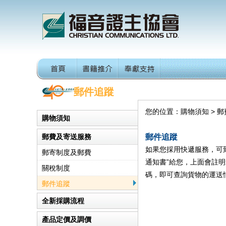
郵件追蹤
您的位置：購物須知 > 郵
購物須知
付款方法
郵費及寄送服務
郵件追蹤
網上購物安全保障
如果您採用快遞服務，可
郵寄制度及郵費
通知書”給您，上面會註明速
關稅制度
碼，即可查詢貨物的運送
郵件追蹤
全新採購流程
產品定價及調價