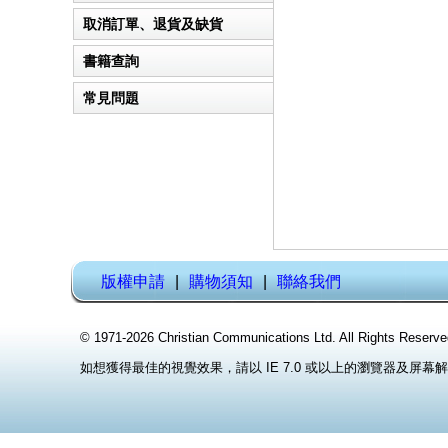
產品定價
取消訂單、退貨及缺貨
調價政策
取消訂單原則
書籍查詢
退貨須知
書籍檢索要訣
常見問題
缺貨處理
按分類找書
關於會員登記
關於付款方式
關於寄送服務
版權申請
|
購物須知
|
聯絡我們
© 1971-2026 Christian Communications Ltd. All Rights
如想獲得最佳的視覺效果，請以 IE 7.0 或以上的瀏覽器及屏幕解像度 