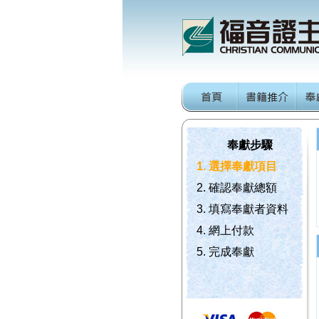
奉獻步驟
1. 選擇奉獻項目
2. 確認奉獻總額
3. 填寫奉獻者資料
4. 網上付款
5. 完成奉獻