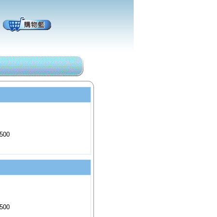
500
500