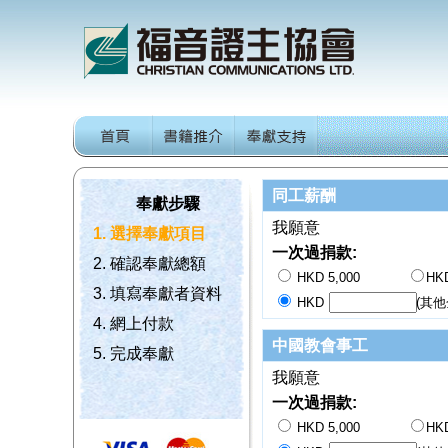
同工薪酬
奉獻步驟
我願意
1. 選擇奉獻項目
一次過捐款:
2. 確認奉獻總額
HKD 5,000
HKD
3. 填寫奉獻者資料
HKD
(其他
4. 網上付款
中國教會事工
5. 完成奉獻
我願意
一次過捐款:
HKD 5,000
HKD