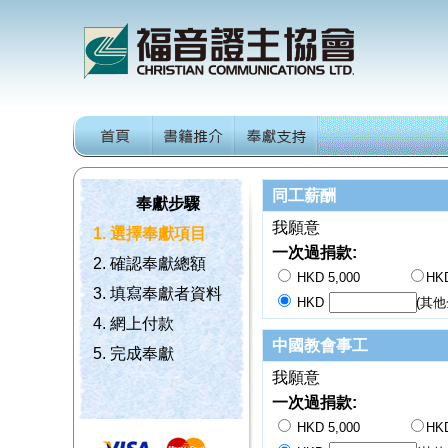
同工薪酬
奉獻步驟
我願意
1. 選擇奉獻項目
一次過捐款:
2. 確認奉獻總額
HKD 5,000
HKD
3. 填寫奉獻者資料
HKD
(其他
4. 網上付款
中國教會事工
5. 完成奉獻
我願意
一次過捐款:
HKD 5,000
HKD