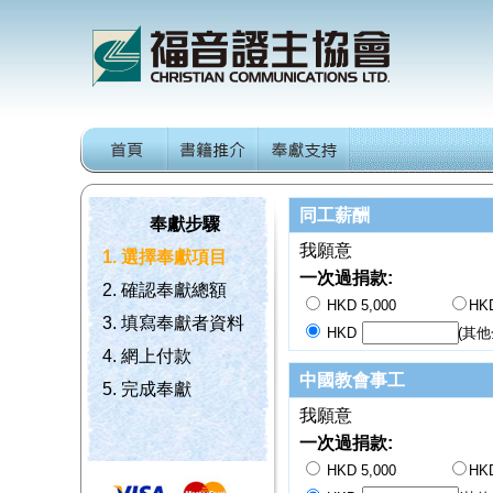
同工薪酬
奉獻步驟
我願意
1. 選擇奉獻項目
一次過捐款:
2. 確認奉獻總額
HKD 5,000
HKD
3. 填寫奉獻者資料
HKD
(其他
4. 網上付款
中國教會事工
5. 完成奉獻
我願意
一次過捐款:
HKD 5,000
HKD