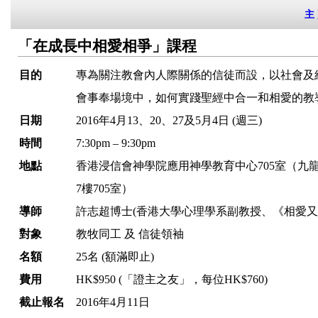
主
「在成長中相愛相爭」課程
目的
專為關注教會內人際關係的信徒而設，以社會及
會事奉場境中，如何實踐聖經中合一和相愛的教
日期
2016年4月13、20、27及5月4日 (週三)
時間
7:30pm – 9:30pm
地點
香港浸信會神學院應用神學教育中心705室（九
7樓705室）
導師
許志超博士(香港大學心理學系副教授、《相愛又
對象
教牧同工 及 信徒領袖
名額
25名 (額滿即止)
費用
HK$950 (「證主之友」，每位HK$760)
截止報名
2016年4月11日