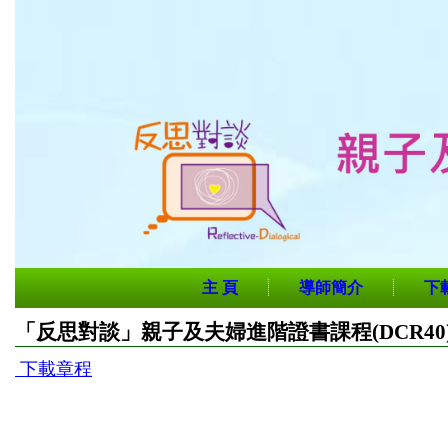
主 頁
導師簡介
下
「反思對談」親子及夫婦進階證書課程(DCR40
下載章程