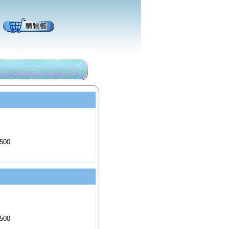
500
500