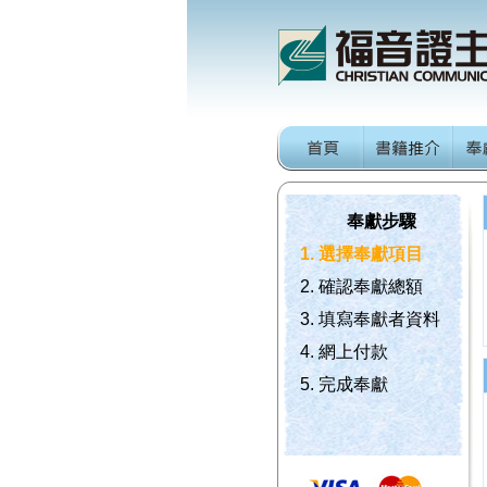
奉獻步驟
1. 選擇奉獻項目
2. 確認奉獻總額
3. 填寫奉獻者資料
4. 網上付款
5. 完成奉獻